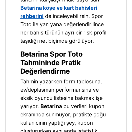
Betarina köşe ve kart bahisleri
rehberini
de inceleyebilirsin. Spor
Toto ile yan yana değerlendirilince
her bahis türünün ayrı bir risk profili
taşıdığı net biçimde görülüyor.
Betarina Spor Toto
Tahmininde Pratik
Değerlendirme
Tahmin yazarken form tablosuna,
ev/deplasman performansına ve
eksik oyuncu listesine bakmak işe
yarıyor.
Betarina
bu verileri kupon
ekranında sunmuyor; pratikte çoğu
kullanıcının yaptığı şey, kupon
oluştururken aynı anda istatistik