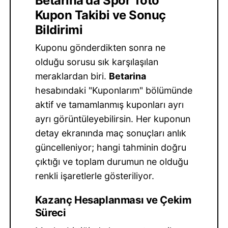
Betarina'da Spor Toto
Kupon Takibi ve Sonuç
Bildirimi
Kuponu gönderdikten sonra ne
olduğu sorusu sık karşılaşılan
meraklardan biri.
Betarina
hesabındaki "Kuponlarım" bölümünde
aktif ve tamamlanmış kuponları ayrı
ayrı görüntüleyebilirsin. Her kuponun
detay ekranında maç sonuçları anlık
güncelleniyor; hangi tahminin doğru
çıktığı ve toplam durumun ne olduğu
renkli işaretlerle gösteriliyor.
Kazanç Hesaplanması ve Çekim
Süreci