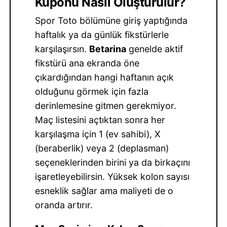
Kuponu Nasıl Oluşturulur?
Spor Toto bölümüne giriş yaptığında
haftalık ya da günlük fikstürlerle
karşılaşırsın.
Betarina
genelde aktif
fikstürü ana ekranda öne
çıkardığından hangi haftanın açık
olduğunu görmek için fazla
derinlemesine gitmen gerekmiyor.
Maç listesini açtıktan sonra her
karşılaşma için 1 (ev sahibi), X
(beraberlik) veya 2 (deplasman)
seçeneklerinden birini ya da birkaçını
işaretleyebilirsin. Yüksek kolon sayısı
esneklik sağlar ama maliyeti de o
oranda artırır.