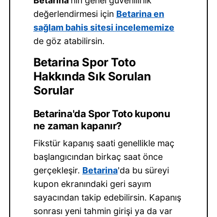
Betarina
'nın genel güvenilirlik
değerlendirmesi için
Betarina en
sağlam bahis sitesi incelememize
de göz atabilirsin.
Betarina Spor Toto
Hakkında Sık Sorulan
Sorular
Betarina'da Spor Toto kuponu
ne zaman kapanır?
Fikstür kapanış saati genellikle maç
başlangıcından birkaç saat önce
gerçekleşir.
Betarina
'da bu süreyi
kupon ekranındaki geri sayım
sayacından takip edebilirsin. Kapanış
sonrası yeni tahmin girişi ya da var