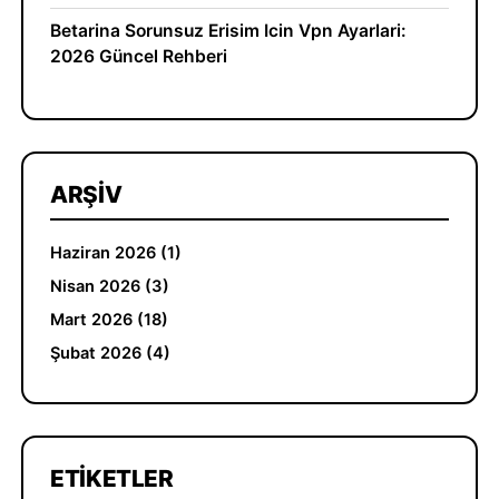
Betarina Sorunsuz Erisim Icin Vpn Ayarlari:
2026 Güncel Rehberi
ARŞIV
Haziran 2026 (1)
Nisan 2026 (3)
Mart 2026 (18)
Şubat 2026 (4)
ETIKETLER