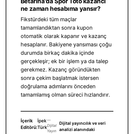
Betarina'da Spor Toto kazancı
ne zaman hesabıma yansır?
Fikstürdeki tüm maçlar
tamamlandıktan sonra kupon
otomatik olarak kapanır ve kazanç
hesaplanır. Bakiyene yansıması çoğu
durumda birkaç dakika içinde
gerçekleşir; ek bir işlem ya da talep
gerekmez. Kazanç göründükten
sonra çekim başlatmak istersen
doğrulama adımlarını önceden
tamamlamış olman süreci hızlandırır.
İçerik
İpek
—
Dijital yayıncılık ve veri
Dijital
Editörü:
Türk
analizi alanındaki
Yayın