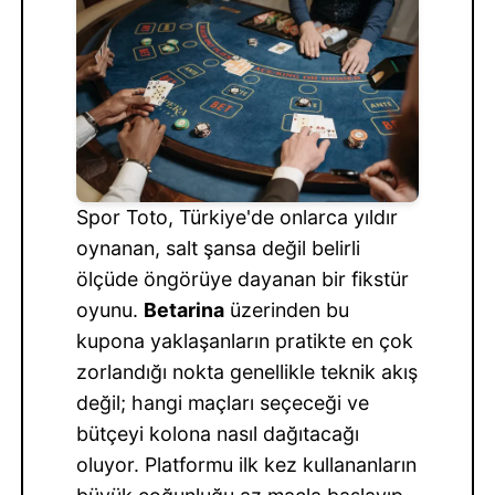
Spor Toto, Türkiye'de onlarca yıldır
oynanan, salt şansa değil belirli
ölçüde öngörüye dayanan bir fikstür
oyunu.
Betarina
üzerinden bu
kupona yaklaşanların pratikte en çok
zorlandığı nokta genellikle teknik akış
değil; hangi maçları seçeceği ve
bütçeyi kolona nasıl dağıtacağı
oluyor. Platformu ilk kez kullananların