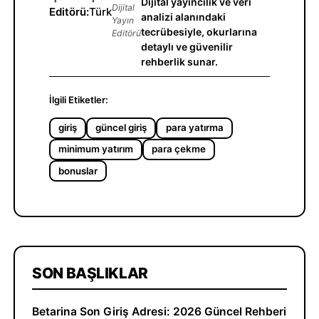
Dijital yayıncılık ve veri
Dijital
Editörü:
Türk
analizi alanındaki
Yayın
tecrübesiyle, okurlarına
Editörü
detaylı ve güvenilir
rehberlik sunar.
İlgili Etiketler:
giriş
güncel giriş
para yatırma
minimum yatırım
para çekme
bonuslar
SON BAŞLIKLAR
Betarina Son Giriş Adresi: 2026 Güncel Rehberi