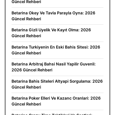
Güncel Rehberi
Betarina Okey Ve Tavla Parayla Oyna: 2026
Güncel Rehberi
Betarina Gizli Uyelik Ve Kayıt Olma: 2026
Güncel Rehberi
Betarina Turkiyenin En Eski Bahis Sitesi: 2026
Güncel Rehberi
Betarina Arbitraj Bahsi Nasil Yapilir Guvenli:
2026 Güncel Rehberi
Betarina Bahis Siteleri Altyapi Sorgulama: 2026
Güncel Rehberi
Betarina Poker Elleri Ve Kazanc Oranlari: 2026
Güncel Rehberi