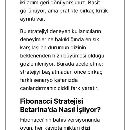
iki adım geri dönüyorsunuz. Basit
görünüyor, ama pratikte birkaç kritik
ayrıntı var.
Bu stratejiyi deneyen kullanıcıların
deneyimlerine bakıldığında en sık
karşılaşılan durumun dizinin
beklenenden hızlı büyümesi olduğu
gözlemleniyor. Burada acele etme;
stratejiyi başlatmadan önce birkaç
farklı senaryo kafanızda
canlandırmanız ciddi fark yaratır.
Fibonacci Stratejisi
Betarina'da Nasıl İşliyor?
Fibonacci'nin bahis versiyonunda
oyun, her kayıpta miktarı
dizi