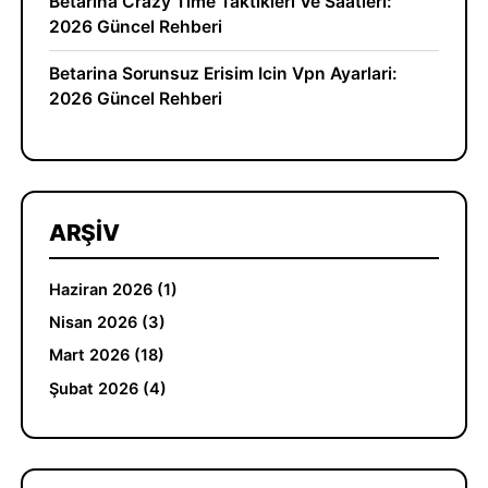
Betarina Crazy Time Taktikleri Ve Saatleri:
2026 Güncel Rehberi
Betarina Sorunsuz Erisim Icin Vpn Ayarlari:
2026 Güncel Rehberi
ARŞIV
Haziran 2026 (1)
Nisan 2026 (3)
Mart 2026 (18)
Şubat 2026 (4)