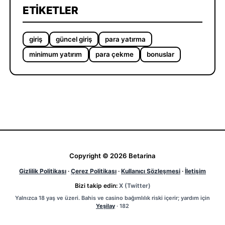
ETIKETLER
giriş
güncel giriş
para yatırma
minimum yatırım
para çekme
bonuslar
Copyright © 2026 Betarina
Gizlilik Politikası
·
Çerez Politikası
·
Kullanıcı Sözleşmesi
·
İletişim
Bizi takip edin:
X (Twitter)
Yalnızca 18 yaş ve üzeri. Bahis ve casino bağımlılık riski içerir; yardım için
Yeşilay
· 182