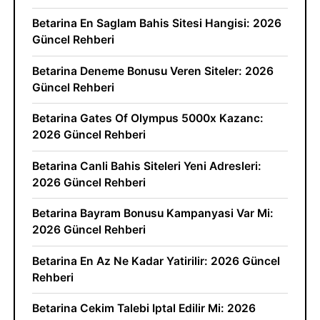
Betarina En Saglam Bahis Sitesi Hangisi: 2026
Güncel Rehberi
Betarina Deneme Bonusu Veren Siteler: 2026
Güncel Rehberi
Betarina Gates Of Olympus 5000x Kazanc:
2026 Güncel Rehberi
Betarina Canli Bahis Siteleri Yeni Adresleri:
2026 Güncel Rehberi
Betarina Bayram Bonusu Kampanyasi Var Mi:
2026 Güncel Rehberi
Betarina En Az Ne Kadar Yatirilir: 2026 Güncel
Rehberi
Betarina Cekim Talebi Iptal Edilir Mi: 2026