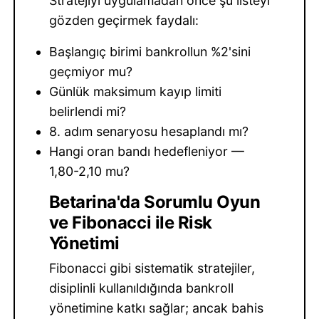
Stratejiyi uygulamadan önce şu listeyi
gözden geçirmek faydalı:
Başlangıç birimi bankrollun %2'sini
geçmiyor mu?
Günlük maksimum kayıp limiti
belirlendi mi?
8. adım senaryosu hesaplandı mı?
Hangi oran bandı hedefleniyor —
1,80-2,10 mu?
Betarina'da Sorumlu Oyun
ve Fibonacci ile Risk
Yönetimi
Fibonacci gibi sistematik stratejiler,
disiplinli kullanıldığında bankroll
yönetimine katkı sağlar; ancak bahis