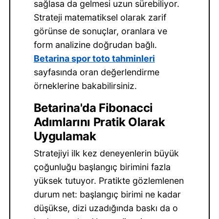
sağlasa da gelmesi uzun sürebiliyor.
Strateji matematiksel olarak zarif
görünse de sonuçlar, oranlara ve
form analizine doğrudan bağlı.
Betarina spor toto tahminleri
sayfasında oran değerlendirme
örneklerine bakabilirsiniz.
Betarina'da Fibonacci
Adımlarını Pratik Olarak
Uygulamak
Stratejiyi ilk kez deneyenlerin büyük
çoğunluğu başlangıç birimini fazla
yüksek tutuyor. Pratikte gözlemlenen
durum net: başlangıç birimi ne kadar
düşükse, dizi uzadığında baskı da o