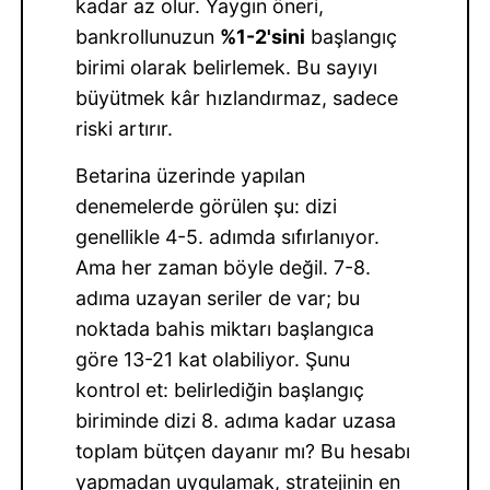
kadar az olur. Yaygın öneri,
bankrollunuzun
%1-2'sini
başlangıç
birimi olarak belirlemek. Bu sayıyı
büyütmek kâr hızlandırmaz, sadece
riski artırır.
Betarina üzerinde yapılan
denemelerde görülen şu: dizi
genellikle 4-5. adımda sıfırlanıyor.
Ama her zaman böyle değil. 7-8.
adıma uzayan seriler de var; bu
noktada bahis miktarı başlangıca
göre 13-21 kat olabiliyor. Şunu
kontrol et: belirlediğin başlangıç
biriminde dizi 8. adıma kadar uzasa
toplam bütçen dayanır mı? Bu hesabı
yapmadan uygulamak, stratejinin en